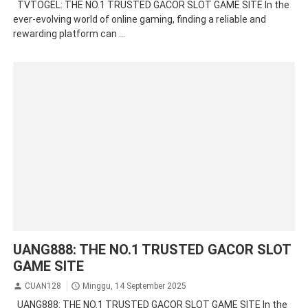
TVTOGEL: THE NO.1 TRUSTED GACOR SLOT GAME SITE In the
ever-evolving world of online gaming, finding a reliable and
rewarding platform can ...
alexistogel
UANG888: THE NO.1 TRUSTED GACOR SLOT
GAME SITE
CUAN128
Minggu, 14 September 2025
UANG888: THE NO.1 TRUSTED GACOR SLOT GAME SITE In the