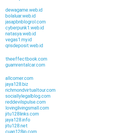
dewagame.web.id
bolaluar.web.id
jasapbnblogrol.com
cyberpunk1.web.id
natasya.web.id
vegas1.my.id
qrisdeposit.web.id
theeffectbook.com
guamrentalcar.com
allcomer.com
jaya128.biz
richmondvirtualtour.com
sociallylegalblog.com
reddevilspulse.com
lovinglivingsmall.com
jitu128links.com
jaya128.info
jitu128.net
cuan128jp.com