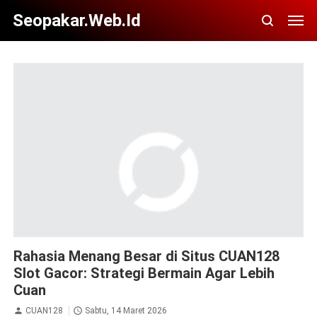
Seopakar.web.id
alexistogel
artikel
Rahasia Menang Besar di Situs CUAN128
Slot Gacor: Strategi Bermain Agar Lebih
Cuan
CUAN128
Sabtu, 14 Maret 2026