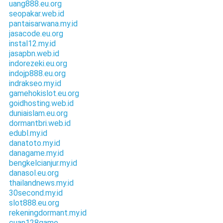
uang888.eu.org
seopakar.web.id
pantaisarwana.my.id
jasacode.eu.org
instal12.my.id
jasapbn.web.id
indorezeki.eu.org
indojp888.eu.org
indrakseo.my.id
gamehokislot.eu.org
goidhosting.web.id
duniaislam.eu.org
dormantbri.web.id
edubl.my.id
danatoto.my.id
danagame.my.id
bengkelcianjur.my.id
danasol.eu.org
thailandnews.my.id
30second.my.id
slot888.eu.org
rekeningdormant.my.id
cuan128game